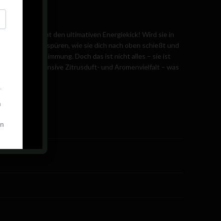
 und verspricht den ultimativen Energiekick! Wird sie in
annst! Wirst Du spüren, wie sie dich nach oben schießt und
ie perfekte Stimmung. Doch das ist nicht alles – sie ist
 – dazu die intensive Zitrusduft- und Aromenvielfalt – was