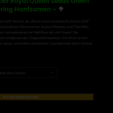
ber Royal Queen Seeds Green
ering Hanfsamen
–
🥦
n Soft Secrets als „Beste neue europäische Sorte 2019“
e köstlichen Elternsorten Sunset Sherbet und Thin Mint
ein sativadominierter Highflyer mit viel Power! Sie
und wirdgenau das Gegenteil bewirken: Von ihrer ersten
n sativa- und indica-dominierte Cannabinoide tief in Körper
IN DEN WARENKORB