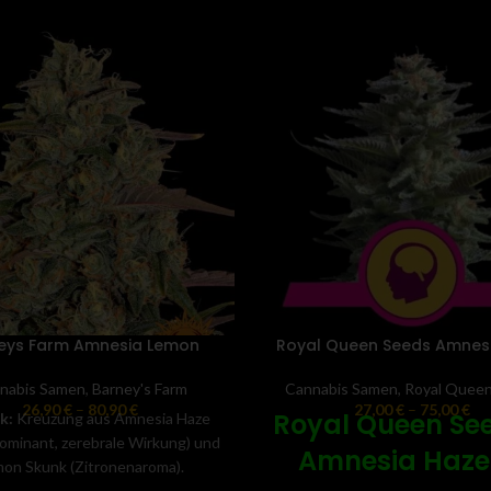
eys Farm Amnesia Lemon
Royal Queen Seeds Amnes
nabis Samen
,
Barney's Farm
Cannabis Samen
,
Royal Quee
26,90
€
–
80,90
€
27,00
€
–
75,00
€
Royal Queen Se
k:
Kreuzung aus Amnesia Haze
dominant, zerebrale Wirkung) und
Amnesia Haze
on Skunk (Zitronenaroma).