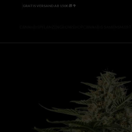
GRATIS VERSAND AB 150€ 🎁 🥦
CANNABISPFLANZEN
GROWSHOP
CANNABIS SAMEN
SMART