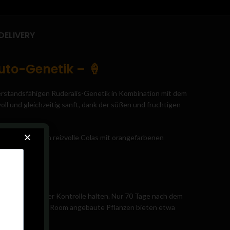
DELIVERY
uto-Genetik – 🍦
rstandsfähigen Ruderalis-Genetik in Kombination mit dem
l und gleichzeitig sanft, dank der süßen und fruchtigen
kte und optisch reizvolle Colas mit orangefarbenen
itte voraus!
t sich leicht unter Kontrolle halten. Nur 70 Tage nach dem
ichomen – im Grow Room angebaute Pflanzen bieten etwa