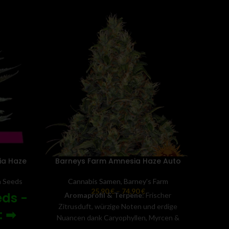
ia Haze
Barneys Farm Amnesia Haze Auto
Royal
n Seeds
Cannabis Samen
,
Barney's Farm
Cann
25,90
€
–
74,90
€
Wi
eds -
Aromaprofil & Terpene
: Frischer
Zitrusduft, würzige Noten und erdige
R
: ➡
Nuancen dank Caryophyllen, Myrcen &
Limonen.