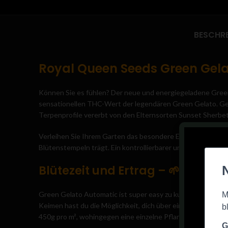
BESCHR
Royal Queen Seeds Green Gelat
Können Sie es fühlen? Der neue und energiegeladene Gree
sensationellen THC-Wert der legendären Green Gelato. Gekr
Terpenprofile vererbt von den Elternsorten Sunset Sherbet
Verleihen Sie Ihrem Garten das besondere Etwas? Green Gel
Blütenstempeln trägt. Ein kontrollierbarer und stämmiger W
Blütezeit und Ertrag –
🌱
Green Gelato Automatic ist super easy zu kultivieren und eig
Keimen hast du die Möglichkeit, dich über eine beeindruck
450g pro m², wohingegen eine einzelne Pflanze im Freien et