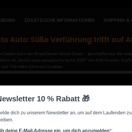
EIBUNG
ZUSÄTZLICHE INFORMATIONEN
SHIPPING & 
o Auto: Süße Verführung trifft auf A
n Gelato Auto von Royal Queen Seeds Green – geschaffen aus der wide
önt als „Beste neue europäische Sorte 2019“ von Soft Secrets. Kraftvol
 und Thin Mint Girl Scout Cookies.
ato Automatic, die leicht sativadominierte Sorte, welche dichte, kompa
uchs in buschiger Erscheinung – Seien Sie Ihren Nachbarn ein paar Schr
net sich perfekt für Einsteiger. Sie wird nicht höher als 120cm und läss
ende Ernte zu freuen! Ihre großen und schmalen Colas glitzern vor Tr
wa 100g produziert.