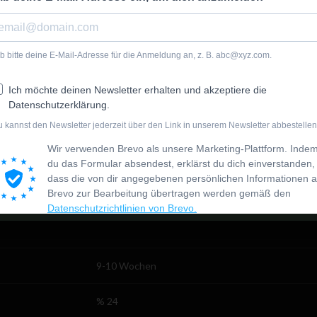
ng –
👅
m THC Gehalt von 24% vereint sie sowohl Sativa- als auch Indica-Genetik
t – sie ist eine der potentesten autoflowering Sorten, die Du finden k
n beginnen – Green Gelato Automatic sorgt für geselligen Smalltalk und d
timmung hebt und sogar den Appetit steigert. All das und noch viel mehr
Ruderalis/Indica/Sativa
Green Gelato x Cookies Auto
9-10 Wochen
% 24