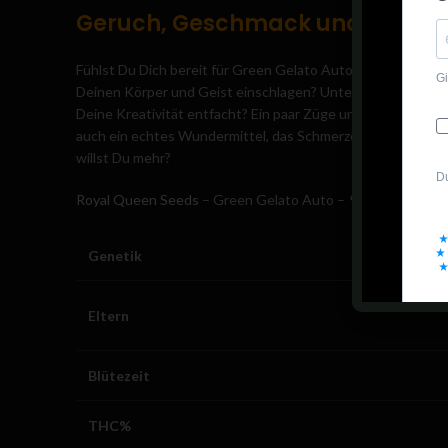
Geruch, Geschmack und Wirku
Fühlst Du Dich bereit für Green Gelato Automatic? Mit eine
Deinen Körper und Geist einschlagen? Unterschätze sie nich
Deine Kreativität entfacht? Ein paar Züge und die Party kan
auch ein echtes Wundermittel, das Schmerzen lindert, die S
willst Du mehr?
Royal Queen Seeds
– Green Gelato Auto – 🌳
Genetik
Eltern
Blütezeit
THC%