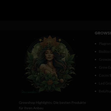
Super Bud
Aroma
Hanfsamen - 🌵
Zitru
Wollen Sie das ultimative High erleben
Geschma
und Ihren Stress abbauen? Dann sollten
Sie die Super Bud ausprobieren! Die von
GROWS
Greenhouse Seeds kreierte, feminisierte
Kreuzung aus Big Bud und Skunk ist nicht
Plagron
nur äußerst ertragreich, sondern kann
auch durch ihren17-prozentigen THC-
BioBizz
Gehalt beeindrucken. Begleiten Sie das
Growze
geistig-euphorisierende High mit einer
Grow E
Extraportion Entspannung dank des
intensiven Körper-Stoned und lassen Sie
Cocos S
sich von einem angenehmen Appetit-
Led Gr
Anstieg überraschen. Wieso nicht
gleichzeitig Ihren Körper bewegen und
Belüftu
vom Super Bud profitieren - denn diese
Sorte kann auch in medizinischen
Growshop Highlights: Die besten Produkte
Bereichen bei chronischen Schmerzen,
für Ihren Anbau