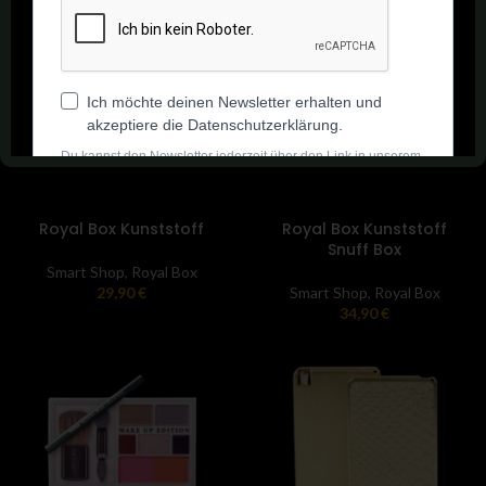
Royal Box Kunststoff
Royal Box Kunststoff
Snuff Box
Smart Shop
,
Royal Box
29,90
€
Smart Shop
,
Royal Box
34,90
€