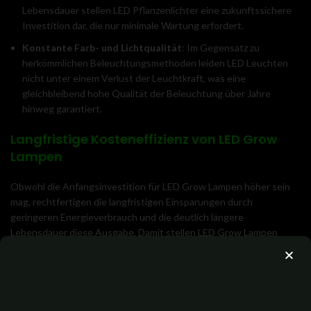
Lebensdauer stellen LED Pflanzenlichter eine zukunftssichere
Investition dar, die nur minimale Wartung erfordert.
Konstante Farb- und Lichtqualität
: Im Gegensatz zu
herkömmlichen Beleuchtungsmethoden leiden LED Leuchten
nicht unter einem Verlust der Leuchtkraft, was eine
gleichbleibend hohe Qualität der Beleuchtung über Jahre
hinweg garantiert.
Langfristige Kosteneffizienz von LED Grow
Lampen
Obwohl die Anfangsinvestition für LED Grow Lampen höher sein
mag, rechtfertigen die langfristigen Einsparungen durch
geringeren Energieverbrauch und die deutlich längere
Lebensdauer diese Ausgabe. Damit stellen LED Grow Lampen
nicht nur eine umweltfreundliche, sondern auch eine äußerst
kosteneffektive Lösung für den Indoor-Pflanzenanbau dar.