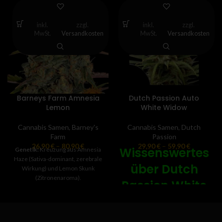
inkl.
zzgl.
inkl.
zzgl.
MwSt.
Versandkosten
MwSt.
Versandkosten
Barneys Farm Amnesia
Dutch Passion Auto
Lemon
White Widow
Cannabis Samen
,
Barney's
Cannabis Samen
,
Dutch
Farm
Passion
26,90
€
–
80,90
€
29,90
€
–
59,90
€
Wissenswertes
Genetik:
Kreuzung aus Amnesia
Haze (Sativa-dominant, zerebrale
über Dutch
Wirkung) und Lemon Skunk
(Zitronenaroma).
Passion White
Aroma:
Intensiv zitronig mit
Widow
frischen Zitrusnoten und einem
Hauch süßer Schärfe.
Autoflower
-