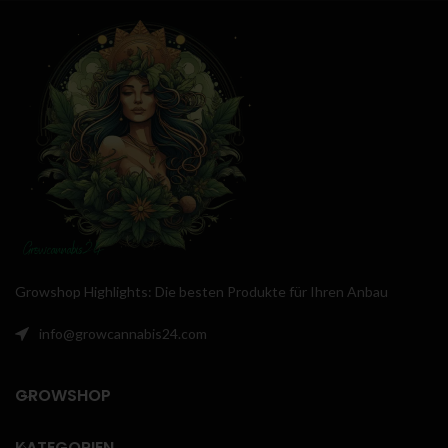
Geschmack:
Zitronig-süß und
🏜️
angenehm erfrischend im Abgang.
White Widow Autoflower ist
eine beliebte Sorte unter
Cannabis-Liebhabern.
Sie ist eine autoflowering
Version der berühmten White
Widow.
Die Pflanzen beginnen
automatisch zu blühen,
unabhängig von der
Lichtmenge.
Der Anbau ist einfach und ideal
Growshop Highlights: Die besten Produkte für Ihren Anbau
für Anfänger.
Die Pflanzen werden
info@growcannabis24.com
normalerweise zwischen 60
und 100 cm groß und können
innerhalb von 10 Wochen nach
GROWSHOP
der Keimung geerntet werden.
White Widow Autoflower hat
KATEGORIEN