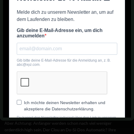
Ernte. Aber auch draußen machen sich die Pflanzen gut. Frei
angebaut kommen sie auf eine Höhe von 100 bis 140cm und Du
kannst mit einer Ausbeute von 100 bis 150g pro Pflanze rechnen.
Hast Du also den freien Platz? Dann mach Dir keine Sorgen, Do-Si-
Dos Automatic kommt mit beinahe jeder Umgebung zurecht. Bist
du bereit für eine Reise voller Energie und Lebendigkeit?
Geruch, Geschmack und Wirkung
Bist du bereit, ins Abenteuer einzutauchen? Dann nimm dich vor
Do-Si-Dos Automatic in Acht, denn mit einem THC-Gehalt von
20% zählt sie zu den stärksten autoflowering Sorten. Nicht nur das
– ihr knackiges Süßwasser-Skunk-Aroma steigt dir direkt in die
Nase und verspricht vor allem eins: einen berauschten und
friedlichen Geisteszustand – der sich ideal für ruhige Abende
eignet.
Erfahrene Raucher können einen ganzen Joint oder eine Bong mit
diesen Blüten genießen, bevor sie in seliges Vergessen abdriften.
Aber Achtung: Anfänger werden schon nach viel weniger
ordentlich high sein. Der Clou an Do-Si-Dos Automatic? Ihre