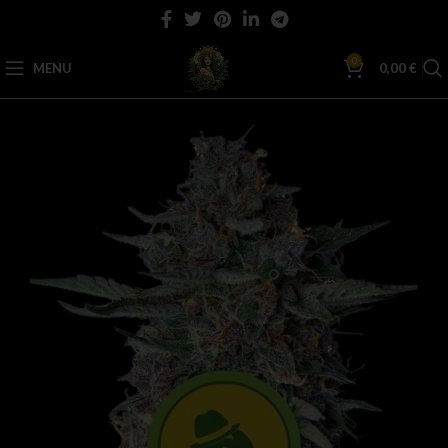
0
MENU
0,00
€