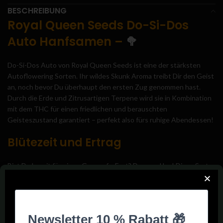
BESCHREIBUNG
Royal Queen Seeds Do-Si-Dos
Auto Hanfsamen –
🥦
Do-Si-Dos Auto von Royal Queen Seeds ist eine der stärksten
Autoflowering Sorten. Ihr wildes Skunk Aroma treibt Dir den Geist
an, noch bevor Du überhaupt den ersten Zug genommen hast.
Durch die Erde und Zitrusartigen Terpene wird sie in Kombination
mit dem THC für einen friedlichen und berauschten
Geisteszustand garantiert – perfekt also fürs ruhige Abendessen!
Blütezeit und Ertrag
Bist Du bereit für einen Growsafe-Fact? Dann mal los! Diese Sorte
ist nicht nur zimperlich und robust, sondern auch für jeden Grow
Room ein echtes Platzwunder! Sie erreicht eine
Durchschnittshöhe von 80 bis 120 cm, was einfach ideal ist. Nach
der Blütephase von nur sieben bis acht Wochen bist Du dann mit
einer Ausbeute von 350 bis 400g pro Quadratmeter bereit für die