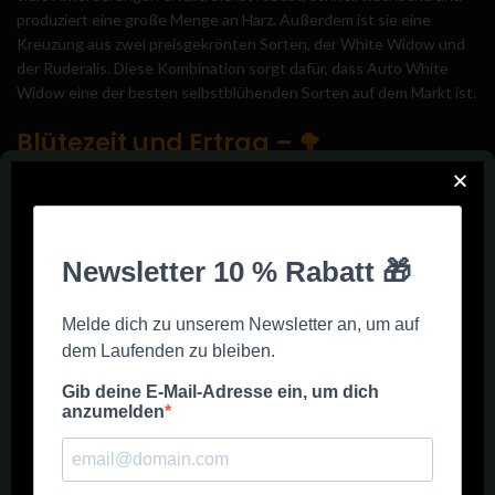
produziert eine große Menge an Harz. Außerdem ist sie eine
Kreuzung aus zwei preisgekrönten Sorten, der White Widow und
der Ruderalis. Diese Kombination sorgt dafür, dass Auto White
Widow eine der besten selbstblühenden Sorten auf dem Markt ist.
Blütezeit und Ertrag – 🥦
Die Blütezeit von Auto White Widow beträgt im Durchschnitt
etwa 8-9 Wochen von der Keimung bis zur Ernte. Dies ist
unglaublich schnell im Vergleich zu anderen Sorten und macht
Auto White Widow zu einer großartigen Wahl für Züchter, die
schnell Ergebnisse sehen möchten.
Auto White Widow ist bekannt für seine hohen Erträge. Unter
optimalen Bedingungen kann diese Sorte bis zu 450 Gramm pro
Quadratmeter im Innenbereich und bis zu 200 Gramm pro Pflanze
im Freien produzieren. Dies macht Auto White Widow zu einer der
ertragreichsten automatischen Sorten auf dem Markt.
Auto White Widow von Dutch Passion ist eine robuste Sorte, die