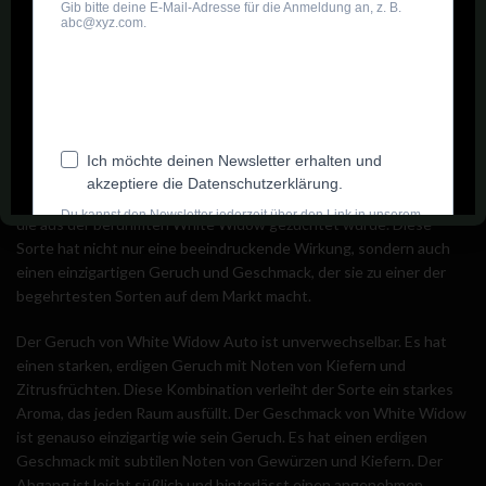
unter einer Vielzahl von Bedingungen gedeihen kann. Sie
bevorzugt jedoch warmes, sonniges Wetter und eine
ausgewogene Nährstoffzufuhr. Eine gute Belüftung und eine
moderate Luftfeuchtigkeit sind ebenfalls wichtig, um das
Wachstum und die Gesundheit der Pflanzen zu fördern.
Geruch, Geschmack und Wirkung
Dutch Passion Auto White Widow ist eine autoflowering Sorte,
die aus der berühmten White Widow gezüchtet wurde. Diese
Sorte hat nicht nur eine beeindruckende Wirkung, sondern auch
einen einzigartigen Geruch und Geschmack, der sie zu einer der
begehrtesten Sorten auf dem Markt macht.
Der Geruch von White Widow Auto ist unverwechselbar. Es hat
einen starken, erdigen Geruch mit Noten von Kiefern und
Zitrusfrüchten. Diese Kombination verleiht der Sorte ein starkes
Aroma, das jeden Raum ausfüllt. Der Geschmack von White Widow
ist genauso einzigartig wie sein Geruch. Es hat einen erdigen
Geschmack mit subtilen Noten von Gewürzen und Kiefern. Der
Abgang ist leicht süßlich und hinterlässt einen angenehmen