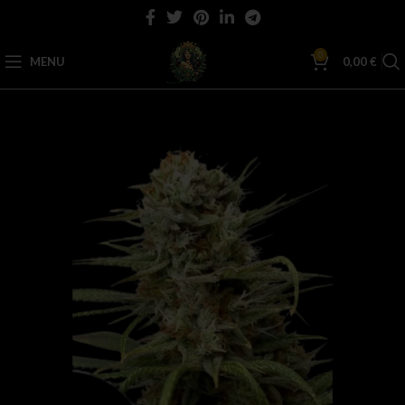
0
MENU
0,00
€