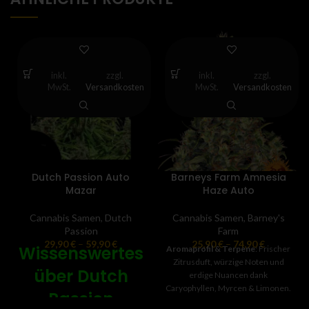
inkl.
zzgl.
inkl.
zzgl.
MwSt.
Versandkosten
MwSt.
Versandkosten
Dutch Passion Auto
Barneys Farm Amnesia
Mazar
Haze Auto
Cannabis Samen
,
Dutch
Cannabis Samen
,
Barney's
Passion
Farm
29,90
€
–
59,90
€
25,90
€
–
74,90
€
Wissenswertes
Aromaprofil & Terpene
: Frischer
Zitrusduft, würzige Noten und
über Dutch
erdige Nuancen dank
Caryophyllen, Myrcen & Limonen.
Passion
Wirkung & Einsatz
: Starke,