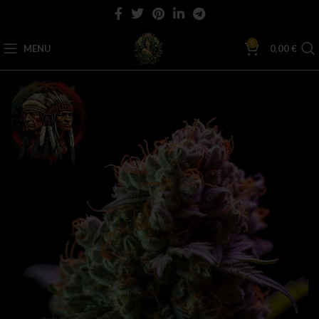
0
MENU
0,00
€