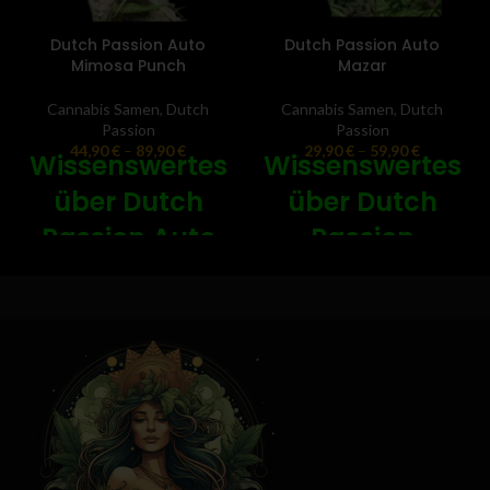
Dutch Passion Auto
Dutch Passion Auto
Mimosa Punch
Mazar
Cannabis Samen
,
Dutch
Cannabis Samen
,
Dutch
Passion
Passion
44,90
€
–
89,90
€
29,90
€
–
59,90
€
Wissenswertes
Wissenswertes
über Dutch
über Dutch
Passion Auto
Passion
Mimosa Punch
Autoflowering
-
🥦
Mazar -
🥦
Dutch Passion
Auto Mimosa
Kompakte Knospen: Die
Punch
ist eine selbstblühende
Pflanze produziert kompakte
Cannabissorte aus dem
Knospen mit einem hohen
renommierten Hause Dutch
THC-Gehalt und einem erdigen
Passion. Sie kombiniert
und würzigen Aroma.
wahrscheinlich die Schnelligkeit
Starke Wirkung: Dutch Passion
und Einfachheit des Anbaus einer
Auto Mazar hat eine kraftvolle