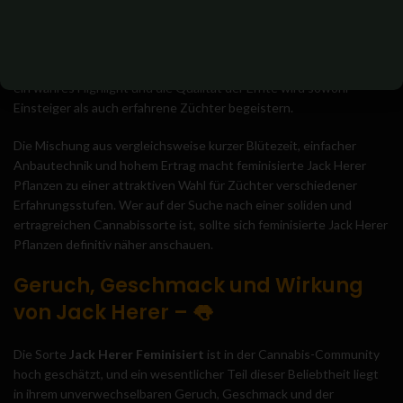
Die Ernte kann sich durchaus sehen lassen. Im Indoor-Bereich
kannst du mit rund 400 bis 500 Gramm pro Quadratmeter rechnen.
Unter idealen Bedingungen im Freien kann eine Pflanze sogar bis
zu 700 Gramm erzeugen. Die festen, harzüberzogenen Blüten sind
ein wahres Highlight und die Qualität der Ernte wird sowohl
Einsteiger als auch erfahrene Züchter begeistern.
Die Mischung aus vergleichsweise kurzer Blütezeit, einfacher
Anbautechnik und hohem Ertrag macht feminisierte Jack Herer
Pflanzen zu einer attraktiven Wahl für Züchter verschiedener
Erfahrungsstufen. Wer auf der Suche nach einer soliden und
ertragreichen Cannabissorte ist, sollte sich feminisierte Jack Herer
Pflanzen definitiv näher anschauen.
Geruch, Geschmack und Wirkung
von Jack Herer –
👅
Die Sorte
Jack Herer Feminisiert
ist in der Cannabis-Community
hoch geschätzt, und ein wesentlicher Teil dieser Beliebtheit liegt
in ihrem unverwechselbaren Geruch, Geschmack und der