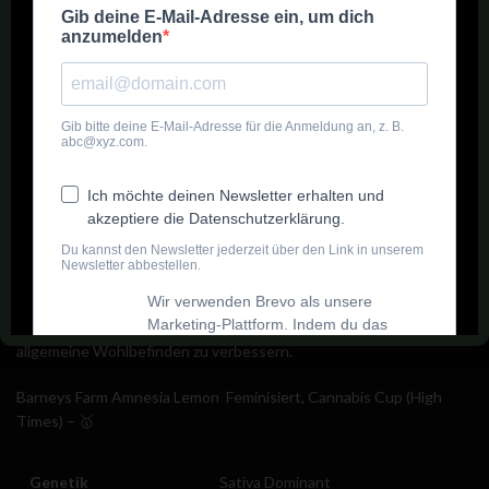
bevorzugt dabei allerdings ein mildes Klima. Sie wird mittelgroß und
braucht zwischen 65 und 75 Tagen bis zur vollständigen Blüte. Wer
die Pflanze regelmäßig schneidet, sorgt für eine bessere
Luftzirkulation und mehr Licht, was den Ertrag steigern kann.
Aufgrund ihrer Stabilität ist sie bei vielen Growern sehr beliebt.
Geschmack und Wirkung
Das Aroma dieser Sorte ist geprägt von intensiven Zitronennoten,
ergänzt durch eine süße, erdige Skunk-Note. Das High ist
energiegeladen und hebt die Stimmung, ideal um Stress abzubauen
oder einfach den Tag zu genießen. Auch Patienten berichten von
einer guten Linderung bei Schmerzen, Stress und Stimmungstiefs.
Zudem kann die Sorte helfen, Müdigkeit zu bekämpfen und das
allgemeine Wohlbefinden zu verbessern.
Barneys Farm Amnesia Lemon Feminisiert, Cannabis Cup (High
Times) –
🥇
Genetik
Sativa Dominant