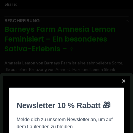
Share:
BESCHREIBUNG
Barneys Farm Amnesia Lemon
Feminisiert – Ein besonderes
Sativa-Erlebnis –
♀️
Amnesia Lemon von Barneys Farm
ist eine sehr beliebte Sorte,
die aus einer Kreuzung von Amnesia Haze und Lemon Skunk
entstanden ist.
Diese feminisierte Sativa-Hybridpflanze überzeugt
vor allem durch ihr frisches, zitroniges Aroma und einen intensiven,
aber ausgewogenen Effekt
. Mit einem THC-Gehalt von bis zu 20 %
liefert sie ein klar belebendes und euphorisches High, das sowohl
für Freizeitnutzer als auch für medizinische Anwender geeignet ist.
Anbau und Blütezeit
Amnesia Lemon wächst gut sowohl drinnen als auch draußen,