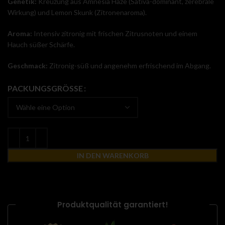
Genetik:
Kreuzung aus Amnesia Haze (Sativa-dominant, zerebrale
Wirkung) und Lemon Skunk (Zitronenaroma).
Aroma:
Intensiv zitronig mit frischen Zitrusnoten und einem
Hauch süßer Schärfe.
Geschmack:
Zitronig-süß und angenehm erfrischend im Abgang.
PACKUNGSGRÖSSE
IN DEN WARENKORB
Produktqualität garantiert!