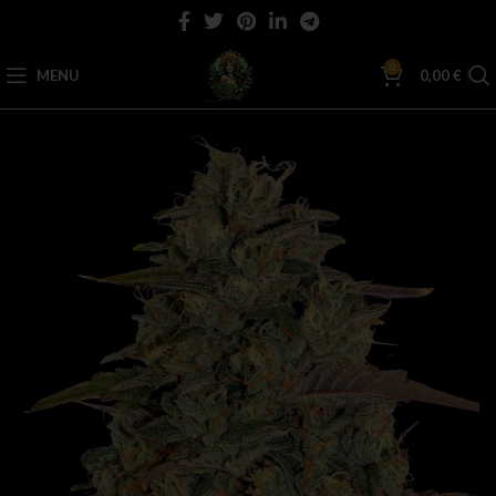
0
MENU
0,00
€