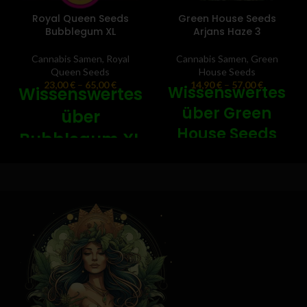
Royal Queen Seeds
Green House Seeds
Bubblegum XL
Arjans Haze 3
Cannabis Samen
,
Royal
Cannabis Samen
,
Green
Queen Seeds
House Seeds
23,00
€
–
65,00
€
14,90
€
–
57,00
€
Wissenswertes
Wissenswertes
über Green
über
House Seeds
Bubblegum XL
Arjans Haze-3
Feminisierte
Feminisierte
Hanfsamen -
Seeds - ♀️
🌵
Sativa-dominanter Hybrid:
Mit
Bubblegum XL ist eine kraftvolle
70 % Sativa- und 30 % Indica-
und süße Sorte, die
Anteilen kombiniert diese
gleichermaßen für den privaten
Sorte lebendige
Gebrauch wie auch für den
Wachstumsmerkmale mit
medizinischen Einsatz geeignet
eindrucksvollen Erträgen.
ist. Diese feminisierte Version von
Geschmack und Wirkung:
Die