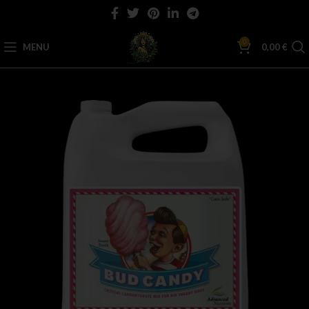
0
MENU
0,00
€