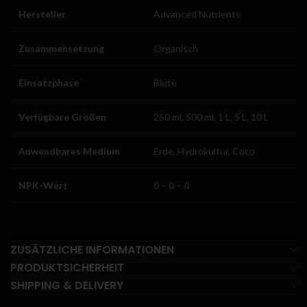
Hersteller
Advanced Nutrients
Zusammensetzung
Organisch
Einsatzphase
Blüte
Verfügbare Größen
250 ml, 500 ml, 1 L, 5 L, 10 L
Anwendbares Medium
Erde, Hydrokultur, Coco
NPK-Wert
0 – 0 – 0
ZUSÄTZLICHE INFORMATIONEN
PRODUKTSICHERHEIT
SHIPPING & DELIVERY