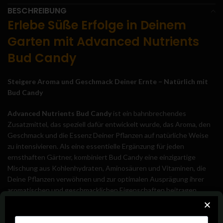
BESCHREIBUNG
Erlebe Süße Erfolge in Deinem
Garten mit Advanced Nutrients
Bud Candy
Steigere Aroma und Geschmack Deiner Ernte – Natürlich mit
Bud Candy
Advanced Nutrients Bud Candy
ist ein bahnbrechendes
Zusatzmittel, das speziell dafür entwickelt wurde, das Aroma, den
Geschmack und die Essenz Deiner Pflanzen auf natürliche Weise
zu intensivieren. Als eine essentielle Ergänzung für jeden
ernsthaften Gärtner, kombiniert Bud Candy eine einzigartige
Mischung aus Kohlenhydraten, Aminosäuren und Vitaminen, die
Deine Pflanzen verwöhnen und zur optimalen Ausprägung ihrer
aromatischen und geschmacklichen Eigenschaften beitragen.
Natürliche Süße, die Deine Pflanzen