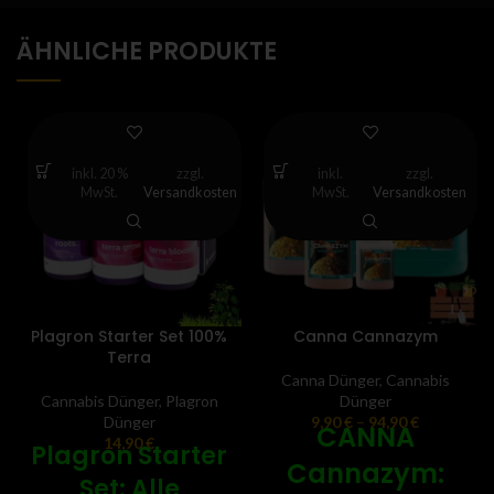
ÄHNLICHE PRODUKTE
inkl. 20 %
zzgl.
inkl.
zzgl.
MwSt.
Versandkosten
MwSt.
Versandkosten
Plagron Starter Set 100%
Canna Cannazym
Terra
Canna Dünger
,
Cannabis
Cannabis Dünger
,
Plagron
Dünger
Dünger
9,90
€
–
94,90
€
CANNA
14,90
€
Plagron Starter
Cannazym:
Set: Alle