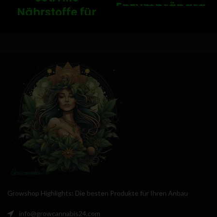
Enzympräparat
Nährstoffe für
für gesündere
den Anbau
Pflanzenwurzel
einer Pflanze -
🌵
Entdecken Sie Cannazym - eine
erstklassige Kombination von
Bei der Top Grow Box 100%
Enzymen, ergänzt durch spezielle
TERRA von Plagron bekommt man
Vitamine und
alles, was man für den Anbau
Wüstenpflanzenextrakte, passend
braucht. Das Set enthält zwei
für alle Kultursubstrate. Warum ist
direkt aufnehmbare Dünger, Terra
es so effektiv? Cannazym
Grow und Terra Bloom, die
stimuliert nicht nur das
perfekt auf die Bedürfnisse der
Wurzelwachstum, sondern stärkt
Pflanze abgestimmt sind. So kann
auch die Abwehrkräfte Ihrer
man jederzeit flexibel reagieren
Pflanzen gegenüber Krankheiten.
und die Nährstoffe ganz nach
Wünschen Sie sich ein Umfeld, in
Bedarf anpassen. Die Top Grow
dem Ihre Pflanzen optimal
Box ist also ideal für alle, die ihre
gedeihen? Dann ist Cannazym Ihre
Pflanzen selbst anbauen und dabei
Antwort! Es beseitigt
Growshop Highlights: Die besten Produkte für Ihren Anbau
viel Flexibilität haben möchten.
abgestorbene Wurzelreste und
verhindert ihre Fäulnis, was
info@growcannabis24.com
wiederum für eine bessere