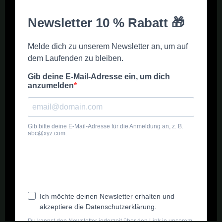
lieben werden
Optimierte Ernährung für herausragende Qualität
Mit Bud Candy versorgst Du Deine Pflanzen mit einer zusätzlichen
Energiequelle, die ihre Gesundheit und Widerstandsfähigkeit
verbessert. Die sorgfältig ausgewählten Inhaltsstoffe fördern
nicht nur die Produktion von Terpenen, die für die Aromen und
Düfte der Pflanze verantwortlich sind, sondern unterstützen auch
die Entwicklung kräftigerer und widerstandsfähigerer Blüten.
Vielseitig und Einfach in der Anwendung
Für jede Anbauweise geeignet
Egal, ob Du in Erde, Hydrokultur oder Coco anbaust, Bud Candy
lässt sich problemlos in Dein bestehendes Nährstoffregime
integrieren. Die Anwendung ist denkbar einfach und kann während
der gesamten Blütephase der Pflanzen fortgesetzt werden, um
maximale Ergebnisse zu erzielen.