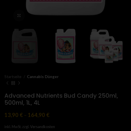
Click to enlarge
Startseite
Cannabis Dünger
Advanced Nutrients Bud Candy 250ml,
500ml, 1L, 4L
13,90
€
–
164,90
€
inkl. MwSt.
zzgl.
Versandkosten