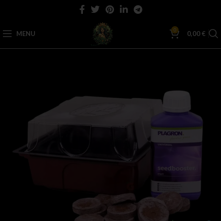
0
MENU
0,00
€