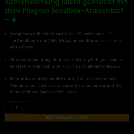
Samenkeimung leicht gemacht mit
dem Plagron Seedbox-Anzuchtset
– 🌵
Komplettset für die Anzucht:
Mini-Gewächshaus,
12
Torfquelltöpfe
und
250 ml Plagron Seedbooster
– alles in
einem Paket.
Einfache Anwendung:
deutsche Anleitung befolgen, Samen
einsetzen und im stabilen Mikroklima schnell keimen lassen.
Seedbooster als Keimhilfe:
unterstützt eine
schnellere
Keimung
, kann auch älteres Saatgut stärken und erhöht die
Robustheit von Samen & Sämlingen.
IN DEN WARENKORB