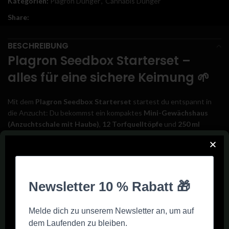
Kategorien:
Plagron Dünger
,
Cannabis Dünger
Share:
BESCHREIBUNG
Plagron Seedbox Starterset –
alles für eine sichere Keimung 🌱
Mit dem
Plagron Seedbox Starterset
startest du entspannt in
die Anzucht: Du bekommst ein kompaktes
Mini-Gewächshaus
(Anzuchtschale mit Haube)
,
12 Torfquelltöpfe
und
250 ml
Plagron Seedbooster
. Das Set schafft eine stabile
Keimumgebung mit gleichmäßiger Feuchtigkeit und hilft dir, Samen
sauber und kontrolliert keimen zu lassen – ideal für Anfänger, aber
auch praktisch für alle, die ohne Basteln direkt loslegen wollen.
Der
Seedbooster
ist dabei das Herzstück: Er unterstützt den
Keimprozess und kann die Startphase von Samen und Keimlingen
stabiler machen – besonders, wenn du eine höhere Keimrate und
gleichmäßigere Ergebnisse anstrebst.