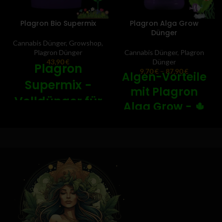
Plagron Bio Supermix
Plagron Alga Grow
Dünger
Cannabis Dünger
,
Growshop
,
Plagron Dünger
Cannabis Dünger
,
Plagron
43,90
€
Dünger
Plagron
9,70
€
–
87,90
€
Algen-Vorteile
Supermix -
mit Plagron
Volldünger für
Alga Grow - 🌵
ein reiches
Grunddünger für Erdanbau
Bodenleben -
auf Algenbasis:
unterstützt
gleichmäßiges, gesundes
🪱
Wachstum und eine kräftige
Wurzelbildung.
Natürlicher Volldünger:
Ideal für die frühe
Mischung aus
Mineralien,
Wachstumsphase:
besonders
Spurenelementen,
hilfreich, wenn Pflanzen noch
Wurmhumus und Seabird
sensibel sind und stabile
Guano
für eine umfassende
Bedingungen brauchen.
Nährstoffbasis.