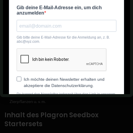
Vorteile der Plagron Seedbox
Komplett-Set für die Anzucht:
alles Wichtige in einem Paket
Stabiles Mikroklima:
Haube hält Feuchtigkeit und Wärme
konstant
Einfach & sauber:
Torfquelltöpfe erleichtern Handling und
Umsetzen
Seedbooster inklusive:
unterstützt Keimung und frühe
Vitalität
Für viele Pflanzenarten geeignet:
Gemüse, Kräuter,
Zierpflanzen u. v. m.
Inhalt des Plagron Seedbox
Startersets