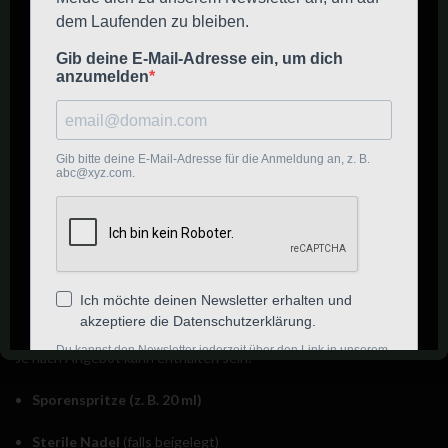
Mikroskopische Untersuchung: Was
ist typischerweise interessant?
Bei Sporenproben stehen häufig folgende Merkmale im
Vordergrund:
Sporenform und -größe
(Vergleich mit Literaturwerten)
Sporenfarbe
im Präparat (methodenabhängig)
Variationen (Phänotypen)
innerhalb einer Art sind möglich
Hinweis: Für belastbare Ergebnisse empfiehlt sich der Abgleich mit
Fachliteratur
und dokumentierten Referenzen.
Je nach Angebot kann enthalten sein:
Sporenspritze (z. B. 20 ml)
Sterile Nadel
(falls beigelegt)