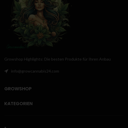
und zeichnet sich durch ihre hohe
Cubensis Hawaii ist nur für den
Potenz und Robustheit aus. Die
Einsatz in mikroskopischen
Sporenspritze enthält Millionen
Studien vorgesehen.
von Sporen, die für eine
erfolgreiche Pilzzucht verwendet
werden können. Es ist wichtig, die
Sporenspritze in einer sterilen
Umgebung zu verwenden, um
eine Kontamination zu vermeiden
und eine erfolgreiche Pilzzucht zu
gewährleisten.
Growshop Highlights: Die besten Produkte für Ihren Anbau
info@growcannabis24.com
GROWSHOP
KATEGORIEN