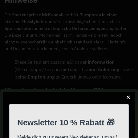
Hinweise
Die
Sporenspritze McKennaii
enthält
Pilzsporen in einer
sterilen Flüssigkeit
und wird im mykologischen Kontext als
Sporenprobe
für
mikroskopische Untersuchungen
angeboten.
Die Bezeichnung „McKennaii“ ist im Handel verbreitet, jedoch
nicht wissenschaftlich einheitlich standardisiert
– Herkunft
und Dokumentation können je nach Anbieter variieren.
Diese Seite dient ausschließlich der
Information
(Mikroskopie/Taxonomie) und ist
keine Anleitung
sowie
keine Empfehlung
zu Erwerb, Anbau oder Konsum.
Was bedeutet „McKennaii“?
„McKennaii“ ist eine gebräuchliche
Handels-/Sammlerbezeichnung
innerhalb des Umfelds von
Psilocybe cubensis
. Namen dieser Art werden häufig zur
Unterscheidung von Proben verwendet, ohne dass es immer eine
streng wissenschaftliche Definition gibt.