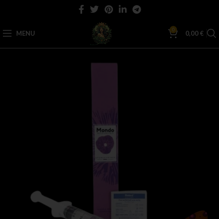
0
MENU
0,00
€