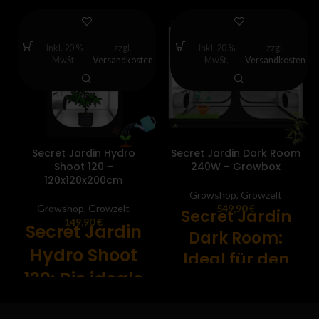
inkl. 20 %
zzgl.
inkl. 20 %
zzgl.
MwSt.
Versandkosten
MwSt.
Versandkosten
Secret Jardin Hydro
Secret Jardin Dark Room
Shoot 120 –
240W – Growbox
120x120x200cm
Growshop
,
Growzelt
Growshop
,
Growzelt
549,90
€
Secret Jardin
149,90
€
Secret Jardin
Dark Room:
Hydro Shoot
Ideal für den
120: Die ideale
Indoor-
Wahl für den
Gartenbau - 🌵