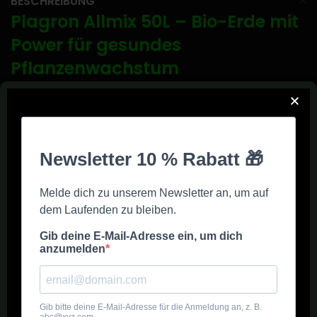
BESCHREIBUNG
Plagron Allmix 50L – Bio-Erde mit
Power für gesundes
Pflanzenwachstum
Die
Plagron Allmix Erde
ist ideal für alle, die ihren Pflanzen eine
besonders gute Grundlage bieten möchten. Sie besteht aus
hochwertigem Torf, Perlite, Fasern und Wurmhumus
. Diese
Mischung sorgt für lockere Struktur, viel Sauerstoff im Boden und
gute Wasserspeicherung.
Dank des
Wurmhumus
entsteht ein lebendiger Boden – das hilft
den Wurzeln, sich schnell und kräftig zu entwickeln. Die Erde ist
vorgedüngt und versorgt deine Pflanzen in den ersten Wochen
mit allem, was sie brauchen.
✅
Was macht Plagron Allmix so
besonders?