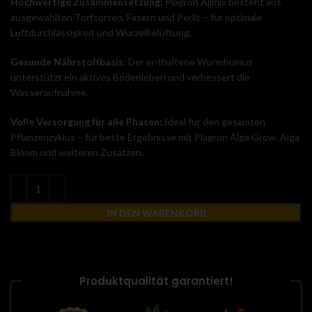
Hochwertige Zusammensetzung:
Plagron Allmix besteht aus
ausgewählten Torfsorten, Fasern und Perlit – für optimale
Luftdurchlässigkeit und Wurzelbelüftung.
Gesunde Nährstoffbasis:
Der enthaltene Wurmhumus
unterstützt ein aktives Bodenleben und verbessert die
Wasseraufnahme.
Volle Versorgung für alle Phasen:
Ideal für den gesamten
Pflanzenzyklus – für beste Ergebnisse mit Plagron Alga Grow, Alga
Bloom und weiteren Zusätzen.
IN DEN WARENKORB
Produktqualität garantiert!