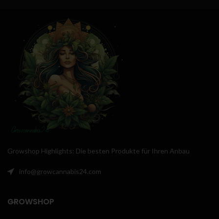
Indoor-Anbau
Das Secret Jardin Growzelt eignet
sich hervorragend für alle, die
Die
Hydro Shoot
Serie von
Secret
nach effizientem Pflanzenanbau
Jardin
ist eine sehr
suchen. Mit einer reflektierenden
kostengünstige und
Innenbeschichtung aus silbrigem
benutzerfreundliche Growbox,
Mylar bietet es beeindruckende
die sowohl für Anfänger als auch
95 % Lichtreflexion, was den
für erfahrene Indoor-Grower
Anbau effizienter gestaltet. Das
geeignet ist. Die Hydro Shoot Serie
schwarze, wasserdichte
bietet ein großes Platzangebot,
Polyestertuch garantiert absolute
einfache Montage und einen
Lichtdichte. Unterstützt von
hervorragenden Preis-Leistungs-
einem stabilen 25mm-Rohrgestell
Verhältnis, sodass man mit einer
steht es sicher und fest. Dank der
solchen Box problemlos starten
exzellenten Verarbeitungsqualität
kann.
ist es zudem besonders langlebig.
Growshop Highlights: Die besten Produkte für Ihren Anbau
info@growcannabis24.com
GROWSHOP