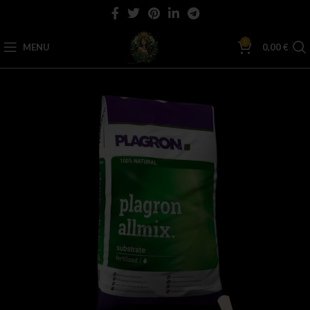
0
MENU
0,00
€