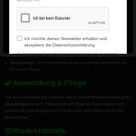
Luftig & durchlässig:
So bekommen die Wurzeln genug
Sauerstoff.
Speichert Wasser gut:
Deine Pflanzen trocknen nicht so
schnell aus.
Biologisch aktiv:
Mit natürlichen Mikroorganismen für starkes
Wachstum.
Vorgedüngt:
Die Erde enthält bereits wichtige Nährstoffe für
die erste Phase.
🌿
Anwendung & Pflege
Vor dem Einsetzen gut wässern. Nach etwa
6 Wochen solltest du
nachdüngen
, je nach Pflanzenbedarf. Plagron Allmix eignet sich
perfekt für Zimmerpflanzen, Kräuter oder die Indoor-Zucht von
Blühpflanzen.
📦
Produktdetails