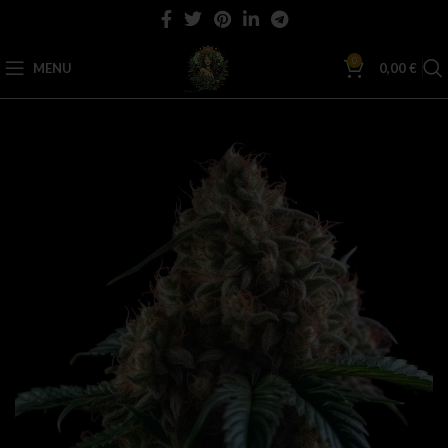
0
MENU
0,00
€