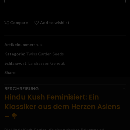
Compare
Add to wishlist
Artikelnummer:
n. a.
Kategorie:
Twins Garden Seeds
Schlagwort:
Landrassen Genetik
Share:
BESCHREIBUNG
Hindu Kush Feminisiert: Ein
Klassiker aus dem Herzen Asiens
– 🥦
Die Hindu Kush-Region, die sich zwischen Pakistan und