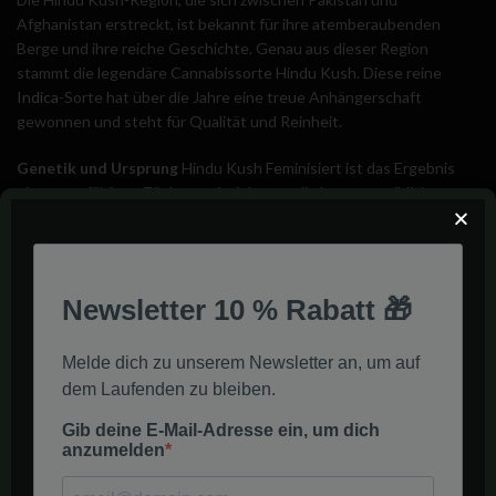
Afghanistan erstreckt, ist bekannt für ihre atemberaubenden
Berge und ihre reiche Geschichte. Genau aus dieser Region
stammt die legendäre Cannabissorte Hindu Kush. Diese reine
Indica
-Sorte hat über die Jahre eine treue Anhängerschaft
gewonnen und steht für Qualität und Reinheit.
Genetik und Ursprung
Hindu Kush Feminisiert ist das Ergebnis
einer sorgfältigen Züchtung, bei der nur die besten weiblichen
Pflanzen ausgewählt wurden. Diese feminisierte Version
garantiert fast 100% weibliche Pflanzen, was sie ideal für Anbauer
macht, die eine konsistente Ernte ohne das Risiko männlicher
Pflanzen suchen.
Die genetische Abstammung dieser Sorte geht Tausende von
Jahren zurück. Lokale Stämme haben diese Pflanze kultiviert und
ihre einzigartigen Eigenschaften über Generationen hinweg
bewahrt. Die Isolation durch die Berge hat dazu beigetragen, eine
reine und unverfälschte Genetik zu erhalten.
Blütezeit und Ertrag von
Hindu Kush