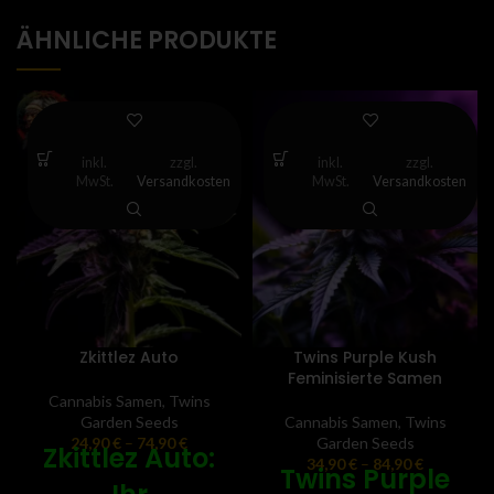
ÄHNLICHE PRODUKTE
inkl.
zzgl.
inkl.
zzgl.
MwSt.
Versandkosten
MwSt.
Versandkosten
Zkittlez Auto
Twins Purple Kush
Feminisierte Samen
Cannabis Samen
,
Twins
Garden Seeds
Cannabis Samen
,
Twins
24,90
€
–
74,90
€
Garden Seeds
Zkittlez Auto:
34,90
€
–
84,90
€
Twins Purple