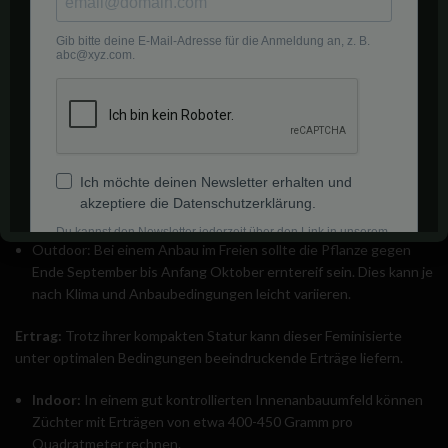
Feminisiert
Hindu Kush Feminisiert ist bekannt für ihre relativ kurze und
schnelle
Blütezeit
, die sich ideal für Anbauer eignet, die auf eine
zügige Ernte hinarbeiten.
Indoor: Im Innenbereich beträgt die durchschnittliche Blütezeit
dieser feminisierten Sorte zwischen 7 bis 8 Wochen. Einige
Züchter warten gerne etwas länger, um die volle
Harzentwicklung und Potenz der Buds zu gewährleisten.
Outdoor: Bei einem Anbau im Freien sollte die Pflanze gegen
Ende September bis Anfang Oktober erntereif sein. Dies kann je
nach Klima und Anbaubedingungen leicht variieren.
Ertrag:
Trotz ihrer kompakten Statur kann dieser Feminisierte
unter optimalen Bedingungen beeindruckende Erträge liefern.
Indoor:
In einem gut kontrollierten Innenanbauumfeld können
Züchter mit Erträgen von etwa 400-450 Gramm pro
Quadratmeter rechnen.