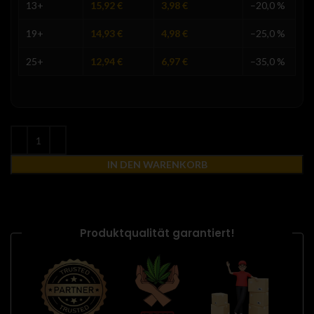
13+
15,92
€
3,98
€
–20,0 %
19+
14,93
€
4,98
€
–25,0 %
25+
12,94
€
6,97
€
–35,0 %
IN DEN WARENKORB
Produktqualität garantiert!