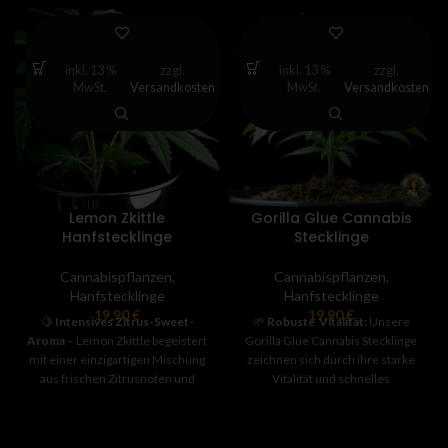
inkl. 13 %
zzgl.
inkl. 13 %
zzgl.
MwSt.
Versandkosten
MwSt.
Versandkosten
Lemon Zkittle
Gorilla Glue Cannabis
Hanfstecklinge
Stecklinge
Cannabispflanzen
,
Cannabispflanzen
,
Hanfstecklinge
Hanfstecklinge
19,90
€
19,90
€
🍋
Intensives Zitrus-Sweet-
🌱
Robuste Vitalität:
Unsere
Aroma
– Lemon Zkittle begeistert
Gorilla Glue Cannabis Stecklinge
mit einer einzigartigen Mischung
zeichnen sich durch ihre starke
aus frischen Zitrusnoten und
Vitalität und schnelles
fruchtiger Süße – ein echtes
Wurzelwachstum aus. Dies
Geschmackserlebnis für Terpen-
ermöglicht eine effiziente und
Liebhaber.
problemlose Anzucht.