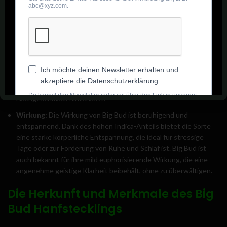
Geruch:
Big Bud hat einen intensiven, erdigen Duft mit einer
Mischung aus süßen und würzigen Noten. Beim Riechen können
auch leicht fruchtige Aromen wahrgenommen werden, die die
Tiefe des Dufts ergänzen.
Geschmack:
Der Geschmack von Big Bud ist genauso
reichhaltig wie der Duft. Er bietet eine Kombination aus
frischen, würzigen Aromen und einem Hauch von süßem
Fruchtgeschmack, der einen angenehmen, lang anhaltenden
Nachgeschmack hinterlässt.
Wirkung:
Die Wirkung von Big Bud ist beruhigend und
entspannend. Dank des hohen Indica-Anteils bietet die Sorte
eine starke körperliche Entspannung, die ideal für stressige
Tage oder zur Förderung von Ruhe und Schlaf ist. Big Bud ist
auch bekannt für ihre mild euphorisierende Wirkung, die eine
angenehme geistige Klarheit beibehält, ohne zu überwältigen.
Die Herkunft und Merkmale des Big
Bud Hanfstecklings