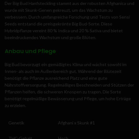
Der Big Bud Hanfsteckling stammt aus der robusten Afghanica und
wurde mit Skunk-Genen gekreuzt, um das Wachstum zu
verbessern. Durch umfangreiche Forschung und Tests von Sensi
Seeds entstand die preisgekrönte Big Bud-Sorte. Diese
Hybridpflanze vereint 80 % Indica und 20 % Sativa und bietet
beeindruckendes Wachstum und große Blüten.
Anbau und Pflege
Big Bud bevorzugt ein gemäßigtes Klima und wächst sowohl im
Innen- als auch im Außenbereich gut. Während der Blütezeit
benötigt die Pflanze ausreichend Platz und eine gute
Nährstoffversorgung. Regelmäßiges Beschneiden und Stützen der
Pflanzen helfen, die schweren Knospen zu tragen. Die Sorte
benötigt regelmäßige Bewässerung und Pflege, um hohe Erträge
zu erzielen.
Genetik
Afghani x Skunk #1
THC-Gehalt
Hoch