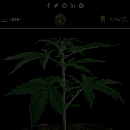
0
MENU
0,00
€