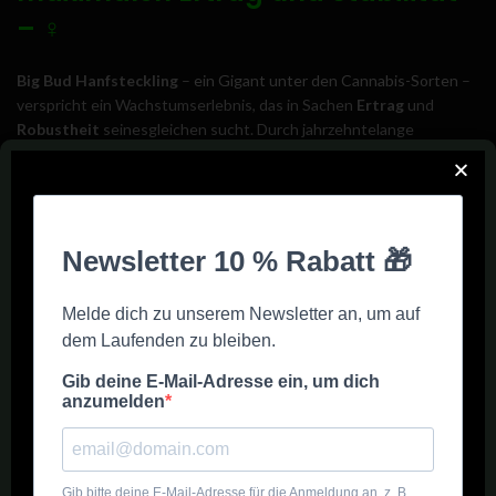
–
♀
Big Bud
Hanfsteckling
–
ein Gigant unter den Cannabis-Sorten
–
verspricht ein Wachstumserlebnis, das in Sachen
Ertrag
und
Robustheit
seinesgleichen sucht. Durch jahrzehntelange
Verfeinerung ist es gelungen, eine
Indica-Dominanz
zu etablieren,
die beeindruckende Blüten und eine herausragende Vitalität
garantiert.
Die Pflege des Big Bud Hanfstecklings ist unkompliziert und
erfordert keine besonderen Kenntnisse oder Fähigkeiten. Er ist
robust, widerstandsfähig und wächst unter nahezu allen
Bedingungen gut. Dies macht ihn zur idealen Wahl sowohl für
Anfänger als auch erfahrene Züchter. Genießen Sie die Freude am
Anbau mit minimalem Aufwand und maximalen Ergebnissen.
Geruch, Geschmack und Wirkung
von Big Bud