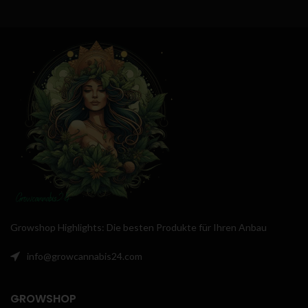
🌿
Hohe THC-Werte
: Die Gorilla
🌿
Auffälliges Erscheinungsbild
–
Glue Sorte ist berühmt für ihre
Leuchtend gelbe Blüten und
hohen THC-Gehalte, ideal für
sattgrünes Laub machen diese
Kenner und Liebhaber starker
Sorte zu einem echten Blickfang
Effekte. 💪
Robustes Wachstum
:
im Garten oder Growroom.
Diese Sorte ist bekannt für ihr
robustes Wachstum, was sie zu
🌞
Ideal für Outdoor & Indoor
–
einer ausgezeichneten Wahl für
Robuste Genetik, farbenfrohes
verschiedene Anbaubedingungen
Wachstum und starke Wirkung
macht.
machen Lemon Zkittle perfekt für
alle Anbaulevel.
Growshop Highlights: Die besten Produkte für Ihren Anbau
info@growcannabis24.com
GROWSHOP