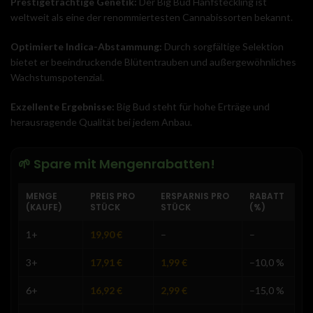
Prestigeträchtige Genetik:
Der Big Bud Hanfsteckling ist
weltweit als eine der renommiertesten Cannabissorten bekannt.
Optimierte Indica-Abstammung:
Durch sorgfältige Selektion
bietet er beeindruckende Blütentrauben und außergewöhnliches
Wachstumspotenzial.
Exzellente Ergebnisse:
Big Bud steht für hohe Erträge und
herausragende Qualität bei jedem Anbau.
🌱 Spare mit Mengenrabatten!
MENGE
PREIS PRO
ERSPARNIS PRO
RABATT
(KAUFE)
STÜCK
STÜCK
(%)
1+
19,90
€
–
–
3+
17,91
€
1,99
€
–10,0 %
6+
16,92
€
2,99
€
–15,0 %