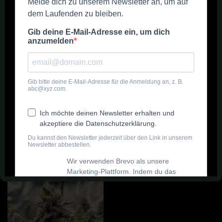
Grape Gas S1 –
High Fructose Corn
Cannabis Stecklinge
Syrup – Breeder Cut –
Cannabis Stecklinge
Cannabispflanzen
,
Hanfstecklinge
Cannabispflanzen
,
24,90
€
Hanfstecklinge
24,90
€