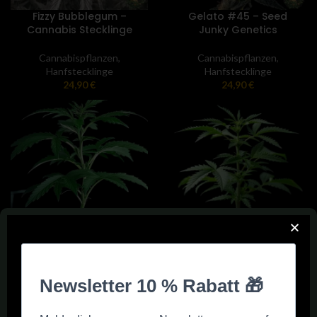
Fizzy Bubblegum –
Gelato #45 – Seed
Cannabis Stecklinge
Junky Genetics
Cannabispflanzen
,
Cannabispflanzen
,
Hanfstecklinge
Hanfstecklinge
24,90
€
24,90
€
Girl Scout Cookies
Gorilla Glue Cannabis
Hanfstecklinge
Stecklinge
Cannabispflanzen
,
Cannabispflanzen
,
Hanfstecklinge
Hanfstecklinge
19,90
€
19,90
€