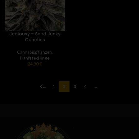
Jealousy – Seed Junky
Genetics
Cannabispflanzen
,
Hanfstecklinge
24,90
€
←
1
2
3
4
→